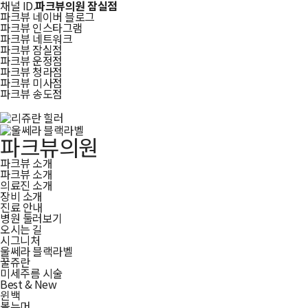
채널 ID.
파크뷰의원 잠실점
파크뷰 네이버 블로그
파크뷰 인스타그램
파크뷰 네트워크
파크뷰 잠실점
파크뷰 운정점
파크뷰 청라점
파크뷰 미사점
파크뷰 송도점
파크뷰의원
파크뷰 소개
파크뷰 소개
의료진 소개
장비 소개
진료 안내
병원 둘러보기
오시는 길
시그니처
울쎄라 블랙라벨
꿀쥬란
미세주름 시술
Best & New
윈백
볼뉴머