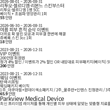
2026-08-01 ~ 2026-08-31
리투오·셀르디엠·리본느 스킨부스터
리투오·셀르디엠 1병 5CC
베이직 + 초음파 영양관리 1회
55
만원
2026-06-30 ~ 2026-08-31
여름 피부 흔적 순삭 이벤트
더위로 확 열린 모공과 피부결 한번에 해결
쥬베룩 스킨 3cc 1회
18
만원
2023-08-21 ~ 2026-12-31
VIP 이벤트
200만원 회원권
정가 4% 할인 / 이벤트가 2% 할인 OR 내맘대로 피부패키지(베이직) 5
200
만원
2023-08-21 ~ 2026-12-31
웨딩 이벤트
탄력·리프팅
웨딩패키지 베이직
1주_아쿠아필+원데이색소패키지 / 2주_꿀쥬란+인텐스 진정관리 / 3주
65.9
만원
Parkview Medical Device
최신 프리미엄 레이저를 통해 개인별 피부 상태에 알맞는 맞춤형 치료