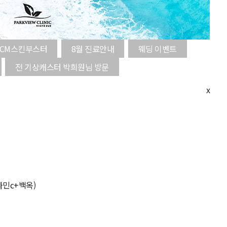
ECM스킨부스터
8월 진료안내
웨딩 이벤트
전 기상캐스터 박희원님 방문
x
타민c+백옥)