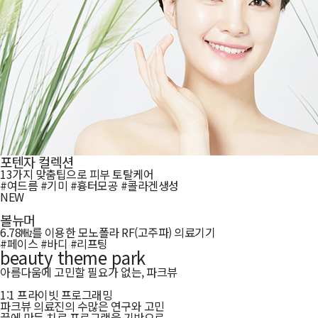
포텐자 컬렉션
13가지 맞춤팁으로 피부 토탈케어
#여드름 #기미 #흉터모공 #콜라겐생성
NEW
볼뉴머
6.78㎒를 이용한 모노폴라 RF(고주파) 의료기기
#페이스 #바디 #리프팅
beauty theme park
아름다움에 고민할 필요가 없는,
파크뷰
1:1 프라이빗 프로그래밍
파크뷰 의료진의 수많은 연구와 고민
끝에 만든 치료 프로그램을 기반으로