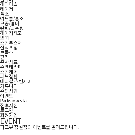
레디어스
레이저
색소
여드름/홍조
모공/흉터
탄력/리프팅
레이저제모
쁘띠
스킨부스터
실리프팅
보톡스
필러
주사치료
수액테라피
스킨케어
피부질환
메디컬 스킨케어
커뮤니티
주의사항
이벤트
Parkview star
전후사진
로그인
회원가입
EVENT
파크뷰 잠실점의 이벤트를 알려드립니다.