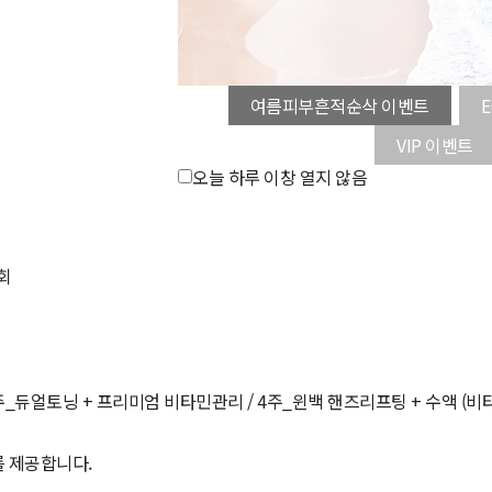
여름피부흔적순삭 이벤트
VIP 이벤트
오늘 하루 이창 열지 않음
회
_듀얼토닝 + 프리미엄 비타민관리 / 4주_윈백 핸즈리프팅 + 수액 (비
를 제공합니다.